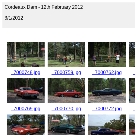
Cordeaux Dam - 12th February 2012
3/1/2012
_7000748.jpg
_7000759.jpg
_7000762.jpg
_7000769.jpg
_7000770.jpg
_7000772.jpg